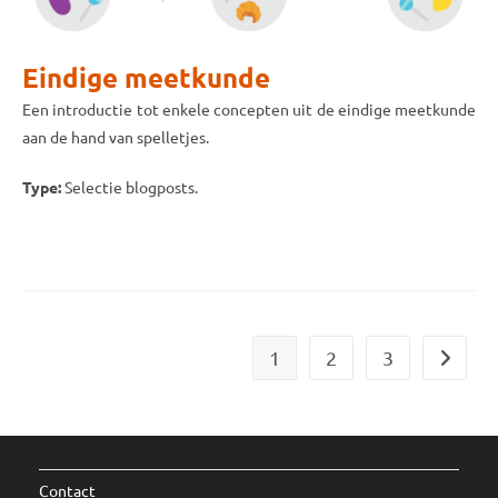
Eindige meetkunde
Een introductie tot enkele concepten uit de eindige meetkunde
aan de hand van spelletjes.
Type:
Selectie blogposts.
1
2
3
Naar vo
Contact