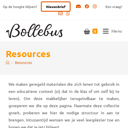
Ga
Op de hoogte blijven?
Nieuwsbrief
Een vraag?
naar
inhoud
Menu
0
Resources
>
Resources
We maken geregeld materialen die zich lenen tot gebruik in
een educatieve context (zij dat in de klas of om zelf bij te
leren). Om deze makkelijker terugvindbaar te maken,
groeperen we die op deze pagina. Naarmate deze collectie
groeit, proberen we hier de nodige structuur in aan te
brengen. Intussentijd wensen we je veel leesplezier toe en
hopen we dat je iets bijleert.