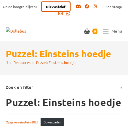
Ga
Op de hoogte blijven?
Nieuwsbrief
Een vraag?
naar
inhoud
Menu
0
Puzzel: Einsteins hoedje
>
Resources
>
Puzzel: Einsteins hoedje
Zoek en filter
Puzzel: Einsteins hoedje
Opgaven-einstein-2023
Downloaden