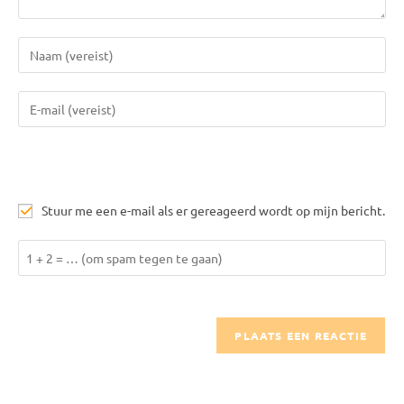
Voer
je
naam
Vul
of
je
gebruikersnaam
e-
in
mail
om
in
te
Stuur me een e-mail als er gereageerd wordt op mijn bericht.
om
reageren
te
Los
kunnen
1
reageren
+
2
op
om
te