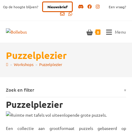
Ga
Op de hoogte blijven?
Nieuwsbrief
Een vraag?
naar
inhoud
Menu
0
Puzzelplezier
>
Workshops
>
Puzzelplezier
Zoek en filter
Puzzelplezier
Een collectie aan grootformaat puzzels gebaseerd op