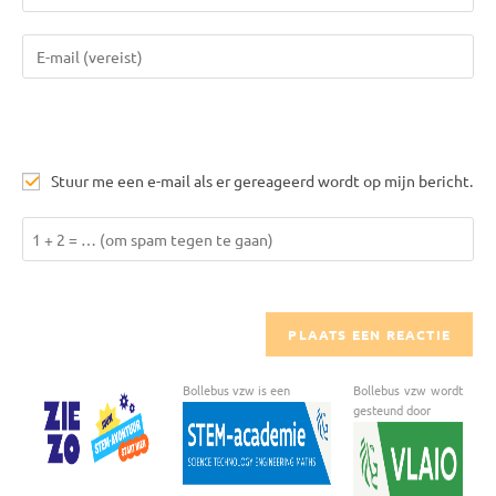
je
naam
Vul
of
je
gebruikersnaam
e-
in
mail
om
in
te
Stuur me een e-mail als er gereageerd wordt op mijn bericht.
om
reageren
te
Los
kunnen
1
reageren
+
2
op
om
Bollebus vzw is een
Bollebus vzw wordt
te
gesteund door
kunnen
reageren.