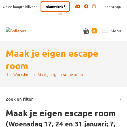
Ga
Op de hoogte blijven?
Nieuwsbrief
Een vraag?
naar
inhoud
Menu
0
Maak je eigen escape
room
>
Workshops
>
Maak je eigen escape room
Zoek en filter
Maak je eigen escape room
(Woensdag 17, 24 en 31 januari; 7,