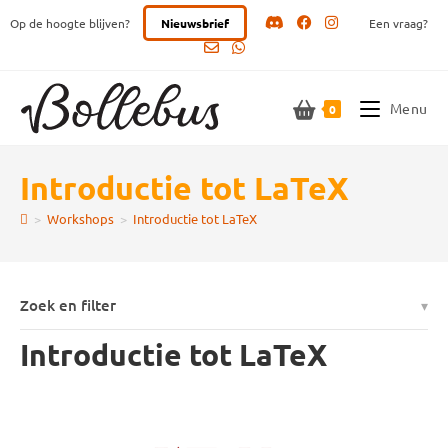
Ga
Op de hoogte blijven?
Nieuwsbrief
Een vraag?
naar
inhoud
Menu
0
Introductie tot LaTeX
>
Workshops
>
Introductie tot LaTeX
Zoek en filter
Introductie tot LaTeX