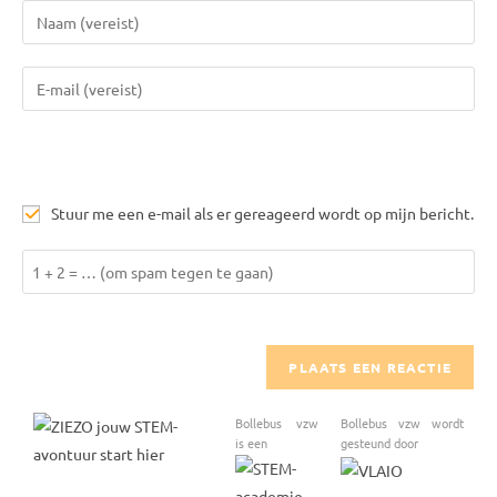
Voer
je
naam
Vul
of
je
gebruikersnaam
e-
in
mail
om
in
te
Stuur me een e-mail als er gereageerd wordt op mijn bericht.
om
reageren
te
Los
kunnen
1
reageren
+
2
op
om
Bollebus vzw
Bollebus vzw wordt
te
is een
gesteund door
kunnen
reageren.