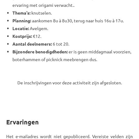
ervaring met origami verwacht..
Thema's:
knutselen.
Planning:
aankomen 8u à 8u30, terug naar huis 16u à 17u.
Locatie:
Avelgem.
Kostprijs:
€12.
Aantal deelnemers:
6 tot 20.
Bijzondere benodigdheden:
er is geen middagmaal voorzien,
boterhammen of picknick meebrengen dus.
De inschrijvingen voor deze activiteit zijn afgesloten.
Ervaringen
Het e-mailadres wordt niet gepubliceerd. Vereiste velden zijn