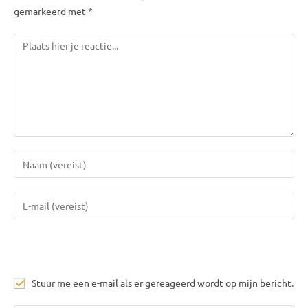
gemarkeerd met *
Reactie
Voer
je
naam
Vul
of
je
gebruikersnaam
e-
in
mail
om
in
te
Stuur me een e-mail als er gereageerd wordt op mijn bericht.
om
reageren
te