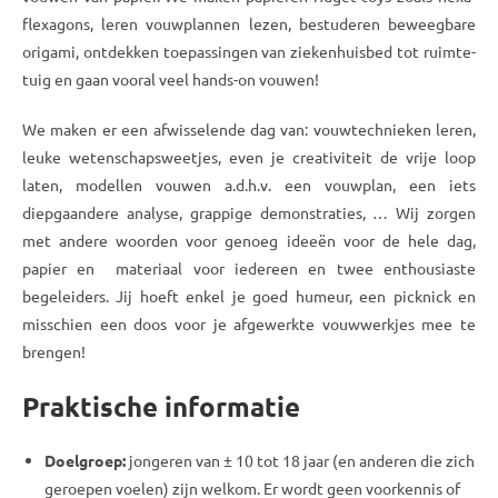
flexagons, leren vouw­plannen lezen, bestuderen beweeg­bare
origami, ontdekken toepassingen van zieken­huis­bed tot ruimte­
tuig en gaan vooral veel hands-on vouwen!
We maken er een afwisselende dag van: vouw­technieken leren,
leuke wetenschaps­weetjes, even je creativiteit de vrije loop
laten, modellen vouwen a.d.h.v. een vouwplan, een iets
diepgaandere analyse, grappige demonstraties, … Wij zorgen
met andere woorden voor genoeg ideeën voor de hele dag,
papier en materiaal voor iedereen en twee enthousiaste
begeleiders. Jij hoeft enkel je goed humeur, een picknick en
misschien een doos voor je afgewerkte vouw­werkjes mee te
brengen!
Praktische informatie
Doelgroep:
jongeren van ± 10 tot 18 jaar (en anderen die zich
geroepen voelen) zijn welkom. Er wordt geen voorkennis of