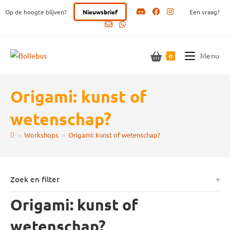
Ga
Op de hoogte blijven?
Nieuwsbrief
Een vraag?
naar
inhoud
Menu
0
Origami: kunst of
wetenschap?
>
Workshops
>
Origami: kunst of wetenschap?
Zoek en filter
Origami: kunst of
wetenschap?