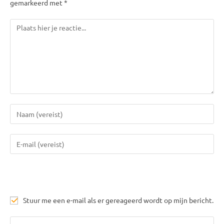
gemarkeerd met *
Reactie
Voer
je
naam
Vul
of
je
gebruikersnaam
e-
in
mail
om
in
te
Stuur me een e-mail als er gereageerd wordt op mijn bericht.
om
reageren
te
Los