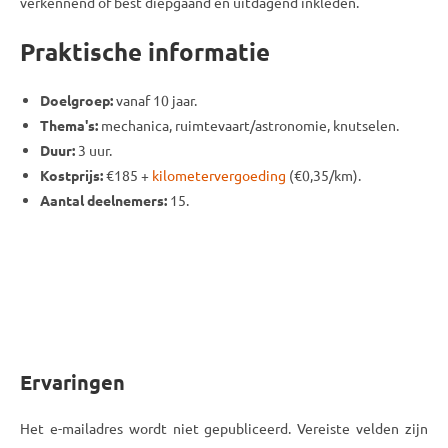
verkennend of best diepgaand en uitdagend inkleden.
Praktische informatie
Doelgroep:
vanaf 10 jaar.
Thema's:
mechanica, ruimtevaart/astronomie, knutselen.
Duur:
3 uur.
Kostprijs:
€185 +
kilometervergoeding
(€0,35/km).
Aantal deelnemers:
15.
Ervaringen
Het e-mailadres wordt niet gepubliceerd. Vereiste velden zijn