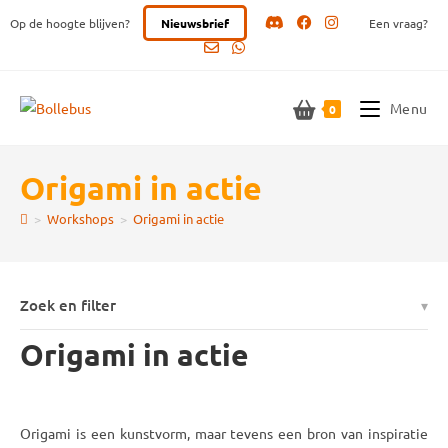
Ga
Op de hoogte blijven?
Nieuwsbrief
Een vraag?
naar
inhoud
Menu
0
Origami in actie
>
Workshops
>
Origami in actie
Zoek en filter
Origami in actie
Origami is een kunstvorm, maar tevens een bron van inspiratie