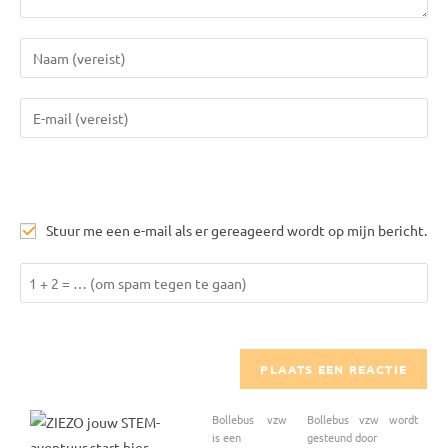
Voer
je
naam
Vul
of
je
gebruikersnaam
e-
in
mail
om
in
te
Stuur me een e-mail als er gereageerd wordt op mijn bericht.
om
reageren
te
Los
kunnen
1
reageren
+
2
op
om
Bollebus vzw
Bollebus vzw wordt
te
is een
gesteund door