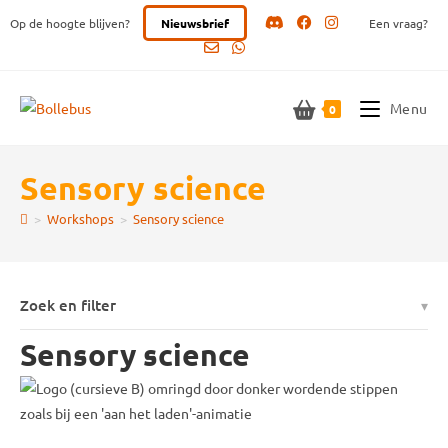
Ga
Op de hoogte blijven?
Nieuwsbrief
Een vraag?
naar
inhoud
Menu
0
Sensory science
>
Workshops
>
Sensory science
Zoek en filter
Sensory science