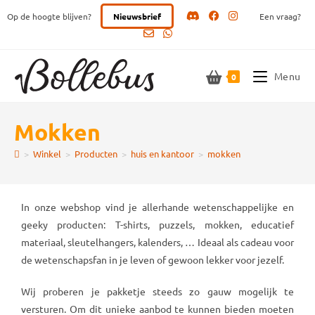
Ga
Op de hoogte blijven?
Nieuwsbrief
Een vraag?
naar
inhoud
Menu
0
mokken
>
Winkel
>
Producten
>
huis en kantoor
>
mokken
In onze webshop vind je allerhande wetenschappelijke en
geeky producten: T-shirts, puzzels, mokken, educatief
materiaal, sleutelhangers, kalenders, … Ideaal als cadeau voor
de wetenschapsfan in je leven of gewoon lekker voor jezelf.
Wij proberen je pakketje steeds zo gauw mogelijk te
versturen. Om dit unieke aanbod te kunnen bieden moeten