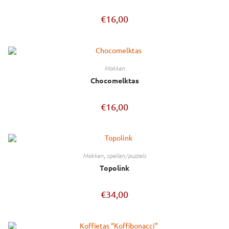
€
16,00
mokken
Chocomelktas
€
16,00
mokken
,
spellen/puzzels
Topolink
€
34,00