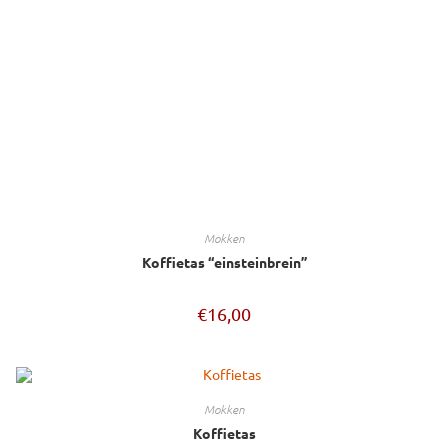
mokken
Koffietas “einsteinbrein”
€
16,00
mokken
Koffietas