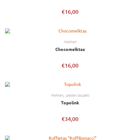
€
16,00
mokken
Chocomelktas
€
16,00
mokken
,
spellen/puzzels
Topolink
€
34,00