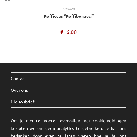
mokken
Koffietas “Koffibonacci”
€
16,00
Contact
Over ons
Nieuwsbrief
Om je niet te moeten overvallen met cookiemeldingen
besloten we om geen analytics te gebruiken. Je kan ons
bedanken door even te laten weten hoe je bij ons