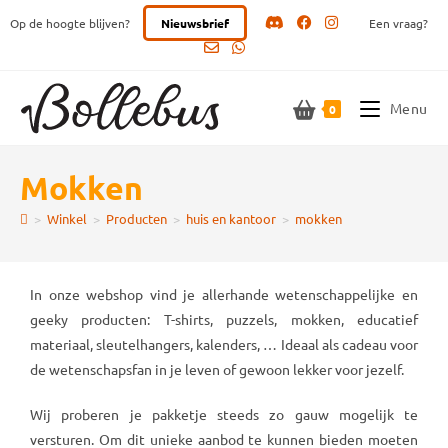
Ga
Op de hoogte blijven?
Nieuwsbrief
Een vraag?
naar
inhoud
Menu
0
mokken
>
Winkel
>
Producten
>
huis en kantoor
>
mokken
In onze webshop vind je allerhande wetenschappelijke en
geeky producten: T-shirts, puzzels, mokken, educatief
materiaal, sleutelhangers, kalenders, … Ideaal als cadeau voor
de wetenschapsfan in je leven of gewoon lekker voor jezelf.
Wij proberen je pakketje steeds zo gauw mogelijk te
versturen. Om dit unieke aanbod te kunnen bieden moeten