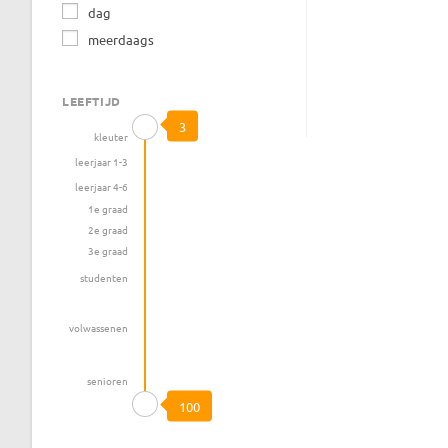
dag
+
in
meerdaags
2
om
op
te
om
reageren
LEEFTIJD
te
3
kleuter
kunnen
leerjaar 1-3
reageren.
leerjaar 4-6
1e graad
2e graad
3e graad
studenten
volwassenen
senioren
100