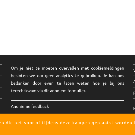
Om je niet te moeten overvallen met cookiemeldingen
besloten we om geen analytics te gebruiken. Je kan ons
bedanken door even te laten weten hoe je bij ons
terechtkwam via dit
anoniem formulier
.
Anonieme feedback
gen die net voor of tijdens deze kampen geplaatst worden
Copyright 2025 - Bollebus