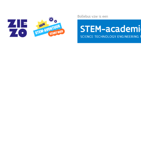
om
te
Bollebus vzw is een
kunnen
reageren