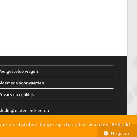
Veelgestelde vragen
Algemene voorwaarden
Privacy en cookies
Kleding:
maten
en
kleuren
 kunnen daardoor langer op zich laten wachten. Bedankt
Negeren