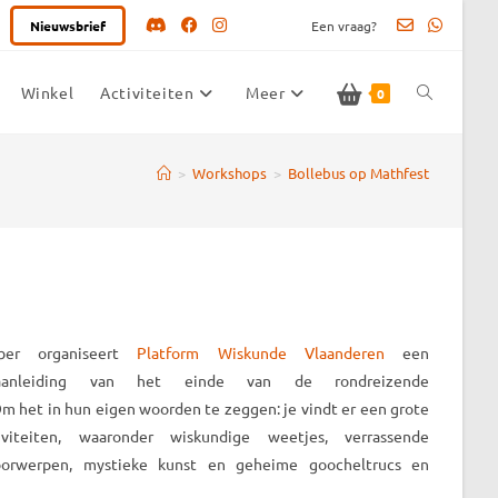
Nieuwsbrief
Een vraag?
Winkel
Activiteiten
Meer
Toggle
0
>
Workshops
>
Bollebus op Mathfest
website
zoeken
er organiseert
Platform Wiskunde Vlaanderen
een
 aanleiding van het einde van de rondreizende
Om het in hun eigen woorden te zeggen: je vindt er een grote
iviteiten, waaronder wiskundige weetjes, verrassende
oorwerpen, mystieke kunst en geheime goocheltrucs en