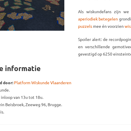
Als wiskundefans zijn we
aperiodiek betegelen
grondi
puzzels
mee én voorzien
wis
Spoiler alert: de recordpog
en verschillende gemotive
gevestigd op 6250 einsteint
e informatie
d door:
Platform Wiskunde Vlaanderen
unde.
e inloop van 13u tot 18u.
n Beisbroek, Zeeweg 96, Brugge.
is.