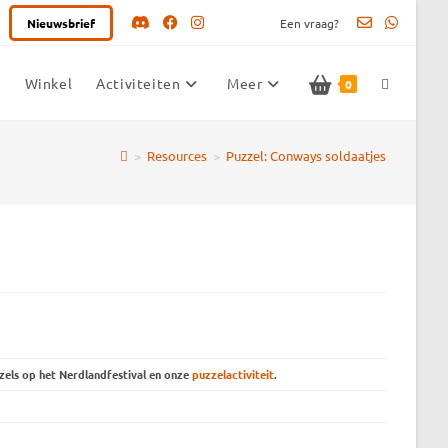
Nieuwsbrief
Een vraag?
Winkel
Activiteiten
Meer
Toggle
0
>
Resources
>
Puzzel: Conways soldaatjes
website
zoeken
zels op het Nerdlandfestival en onze
puzzelactiviteit
.