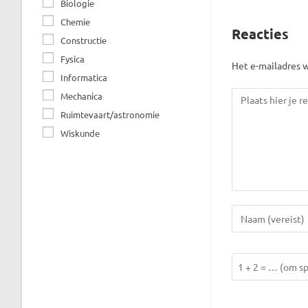
Biologie
Chemie
Reacties
Constructie
Fysica
Het e-mailadres w
Informatica
Reactie
Mechanica
Ruimtevaart/astronomie
Wiskunde
Voer
je
naam
Los
of
1
gebruikersnaam
+
in