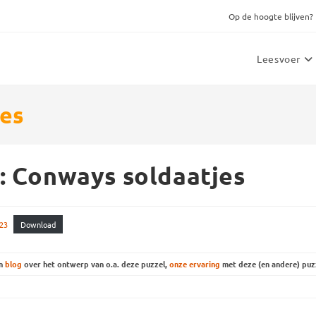
Op de hoogte blijven?
Leesvoer
jes
: Conways soldaatjes
23
Download
n
blog
over het ontwerp van o.a. deze puzzel,
onze ervaring
met deze (en andere) puz