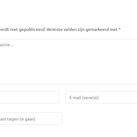
ordt niet gepubliceerd. Vereiste velden zijn gemarkeerd met *
Vul
je
e-
mail
in
om