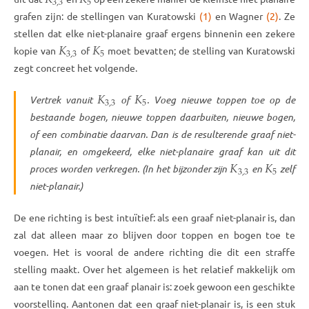
𝐾
𝐾
3
,
3
5
grafen zijn: de stellingen van Kuratowski
(1)
en Wagner
(2)
. Ze
stellen dat elke niet-planaire graaf ergens binnenin een zekere
𝐾
𝐾
3
,
3
5
kopie van
of
moet bevatten; de stelling van Kuratowski
zegt concreet het volgende.
𝐾
𝐾
3
,
3
5
Vertrek vanuit
of
. Voeg nieuwe toppen toe op de
bestaande bogen, nieuwe toppen daarbuiten, nieuwe bogen,
of een combinatie daarvan. Dan is de resulterende graaf niet-
planair, en omgekeerd, elke niet-planaire graaf kan uit dit
𝐾
𝐾
3
,
3
5
proces worden verkregen. (In het bijzonder zijn
en
zelf
niet-planair.)
De ene richting is best intuïtief: als een graaf niet-planair is, dan
zal dat alleen maar zo blijven door toppen en bogen toe te
voegen. Het is vooral de andere richting die dit een straffe
stelling maakt. Over het algemeen is het relatief makkelijk om
aan te tonen dat een graaf planair is: zoek gewoon een geschikte
voorstelling. Aantonen dat een graaf niet-planair is, is een stuk