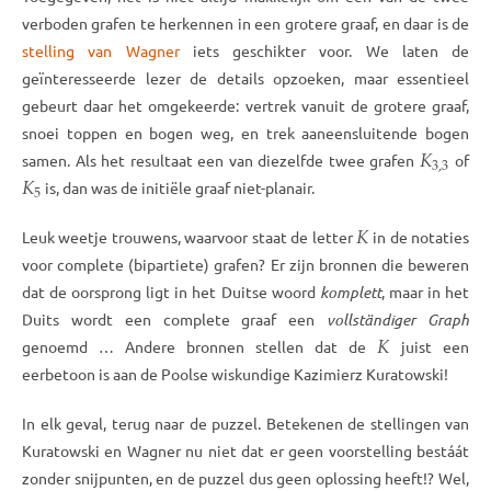
verboden grafen te herkennen in een grotere graaf, en daar is de
stelling van Wagner
iets geschikter voor. We laten de
geïnteresseerde lezer de details opzoeken, maar essentieel
gebeurt daar het omgekeerde: vertrek vanuit de grotere graaf,
snoei toppen en bogen weg, en trek aaneensluitende bogen
𝐾
3
,
3
samen. Als het resultaat een van diezelfde twee grafen
of
𝐾
5
is, dan was de initiële graaf niet-planair.
𝐾
Leuk weetje trouwens, waarvoor staat de letter
in de notaties
voor complete (bipartiete) grafen? Er zijn bronnen die beweren
dat de oorsprong ligt in het Duitse woord
komplett
, maar in het
Duits wordt een complete graaf een
vollständiger Graph
𝐾
genoemd … Andere bronnen stellen dat de
juist een
eerbetoon is aan de Poolse wiskundige Kazimierz Kuratowski!
In elk geval, terug naar de puzzel. Betekenen de stellingen van
Kuratowski en Wagner nu niet dat er geen voorstelling bestáát
zonder snijpunten, en de puzzel dus geen oplossing heeft!? Wel,