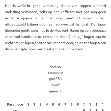
Het is wellicht geen verrassing dat zeven toppen allemaal
onderling verbinden, zelfs op een koffietas met oor, nog geen
evidente opgave is. Je moet nog steeds 21 bogen correct
uitgepuzzeld krijgen doorheen en over dat handvat! De figuur
hieronder geeft weer hoe je de klus kunt klaren op een adequaat
vervormd handvat (tot een soort donut); de vijf bogen aan de
rechterzijde lopen horizontaal rondom door, en de zes bogen aan
de bovenzijde lopen verticaal langs de binnenkant.
Ook de
complete
𝐾
7
graaf
heeft
genus 1.
Paramete
1
2
3
4
5
6
7
8
9
1
1
1
1
𝑛
r
0
1
2
3