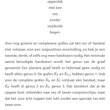
oppervlak
met een
oor,
zonder
snijdende
bogen.
Voor nog grotere en complexere grafen zal één oor of handvat
niet volstaan voor een snijpuntloze voorstelling, en heb je een
tweede, derde, of zelfs nog meer handvaten nodig. Het minimale
aantal benodigde handvaten wordt het
genus
van de graaf
genoemd. Een planaire graaf heeft er helemaal geen nodig en
𝐾
𝐾
5
3
,
3
heeft aldus genus 0. De grafen
en
hebben genus 1. Ook
𝐾
𝐾
6
7
voor de complete grafen
en
volstaat één handvat, maar
𝐾
𝐾
8
9
heeft al genus 2 en
genus 3. Dat betekent dat je de
opgave kunt uitbreiden naar zes of zeven computerchips, maar
dat het voor acht toppen niet lukt zonder een speciale tas met
twee oren.