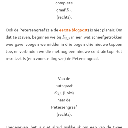
complete
𝐾
6
graaf
(rechts).
Ook de Petersengraaf (zie de
eerste blogpost
) is niet-planair. Om
𝐾
3
,
3
dat te staven, beginnen we bij
in een wat scheefgetrokken
weergave, voegen we middenin drie bogen drie nieuwe toppen
toe, en verbinden we die met nog een nieuwe centrale top. Het
resultaat is (een voorstelling van) de Petersengraaf.
Van de
nutsgraaf
𝐾
3
,
3
(links)
naar de
Petersengraaf
(rechts).
Toegegeven, het is niet altijd makkelijk om een van de twee