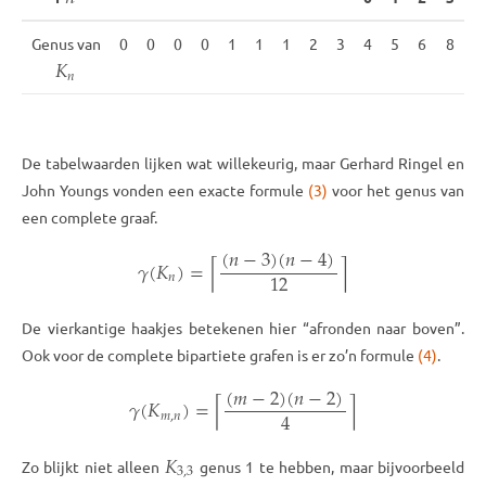
Genus van
0
0
0
0
1
1
1
2
3
4
5
6
8
𝐾
𝑛
De tabelwaarden lijken wat willekeurig, maar Gerhard Ringel en
John Youngs vonden een exacte formule
(3)
voor het genus van
een complete graaf.
(
𝑛
−
3
)
(
𝑛
−
4
)
𝛾
(
𝐾
)
=
⌈
⌉
12
𝑛
De vierkantige haakjes betekenen hier “afronden naar boven”.
Ook voor de complete bipartiete grafen is er zo’n formule
(4)
.
(
𝑚
−
2
)
(
𝑛
−
2
)
𝛾
(
𝐾
)
=
⌈
⌉
4
𝑚
,
𝑛
𝐾
3
,
3
Zo blijkt niet alleen
genus 1 te hebben, maar bijvoorbeeld