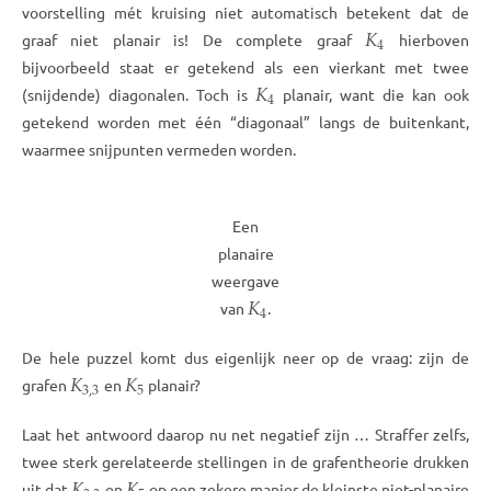
voorstelling mét kruising niet automatisch betekent dat de
𝐾
4
graaf niet planair is! De complete graaf
hierboven
bijvoorbeeld staat er getekend als een vierkant met twee
𝐾
4
(snijdende) diagonalen. Toch is
planair, want die kan ook
getekend worden met één “diagonaal” langs de buitenkant,
waarmee snijpunten vermeden worden.
Een
planaire
weergave
𝐾
4
van
.
De hele puzzel komt dus eigenlijk neer op de vraag: zijn de
𝐾
𝐾
3
,
3
5
grafen
en
planair?
Laat het antwoord daarop nu net negatief zijn … Straffer zelfs,
twee sterk gerelateerde stellingen in de grafentheorie drukken
uit dat
en
op een zekere manier de kleinste niet-planaire