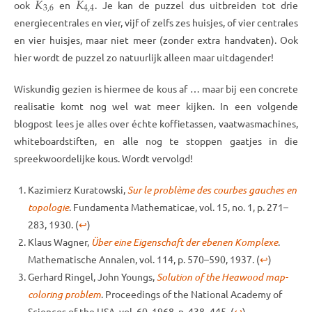
𝐾
𝐾
3
,
6
4
,
4
ook
en
. Je kan de puzzel dus uitbreiden tot drie
energiecentrales en vier, vijf of zelfs zes huisjes, of vier centrales
en vier huisjes, maar niet meer (zonder extra handvaten). Ook
hier wordt de puzzel zo natuurlijk alleen maar uitdagender!
Wiskundig gezien is hiermee de kous af … maar bij een concrete
realisatie komt nog wel wat meer kijken. In een volgende
blogpost lees je alles over échte koffietassen, vaatwasmachines,
whiteboardstiften, en alle nog te stoppen gaatjes in die
spreekwoordelijke kous. Wordt vervolgd!
Kazimierz Kuratowski,
Sur le problème des courbes gauches en
topologie
. Fundamenta Mathematicae, vol. 15, no. 1, p. 271–
283, 1930.
(
↩
)
Klaus Wagner,
Über eine Eigenschaft der ebenen Komplexe
.
Mathematische Annalen, vol. 114, p. 570–590, 1937.
(
↩
)
Gerhard Ringel, John Youngs,
Solution of the Heawood map-
coloring problem
. Proceedings of the National Academy of
Sciences of the USA, vol. 60, 1968, p. 438–445.
(
↩
)