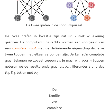
De twee grafen in de Topolinkpuzzel.
De twee grafen in kwestie zijn natuurlijk niet willekeurig
gekozen. De computerchips rechts vormen een voorbeeld van
een
complete graaf
, met de definiërende eigenschap dat elke
twee toppen met elkaar verbonden zijn. Je kan zo’n complete
𝑛
graaf tekenen op zoveel toppen als je maar wil; voor
toppen
𝐾
𝑛
noteren we de resulterende graaf als
. Hieronder zie je dus
𝐾
𝐾
𝐾
1
2
6
,
, tot en met
.
De
familie
van
complete