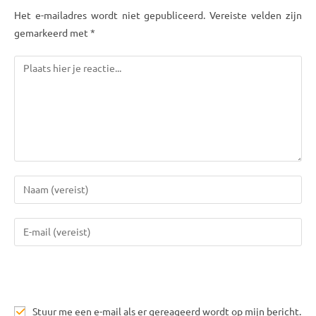
Het e-mailadres wordt niet gepubliceerd. Vereiste velden zijn
gemarkeerd met *
Reactie
Voer
je
naam
Vul
of
je
gebruikersnaam
e-
in
mail
om
in
te
Stuur me een e-mail als er gereageerd wordt op mijn bericht.
om