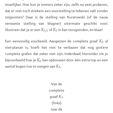
moeilijker. Hoe kun je immers zeker zijn, zelfs na veel proberen,
dat er niet toch stiekem een voorstelling te tekenen valt zonder
snijpunten? Daar is de stelling van Kuratowski (of de nauw
verwante stelling van Wagner) uitermate geschikt voor:
𝐾
𝐾
3
,
3
5
illustreer dat je er een
of
in kan terugvinden, en klaar!
𝐾
5
Een eenvoudig voorbeeld. Aangezien de complete graaf
al
niet-planair is, hoeft het niet te verbazen dat nog grotere
complete grafen dat zeker niet zijn. Inderdaad, hieronder zie je
𝐾
6
bijvoorbeeld hoe je
kan opbouwen door één extra top en een
𝐾
5
aantal bogen toe te voegen aan
.
Van de
complete
𝐾
5
graaf
(links)
naar de