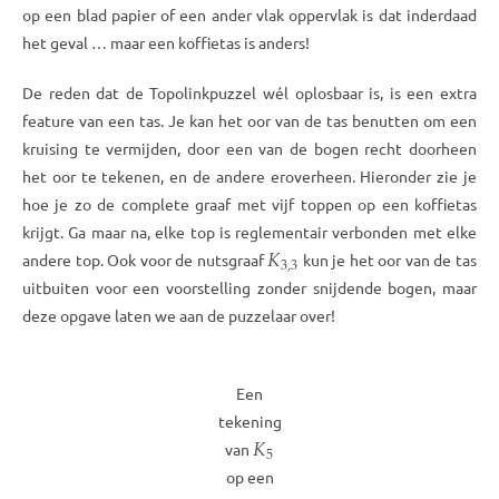
op een blad papier of een ander vlak oppervlak is dat inderdaad
het geval … maar een koffietas is anders!
De reden dat de Topolinkpuzzel wél oplosbaar is, is een extra
feature van een tas. Je kan het oor van de tas benutten om een
kruising te vermijden, door een van de bogen recht doorheen
het oor te tekenen, en de andere eroverheen. Hieronder zie je
hoe je zo de complete graaf met vijf toppen op een koffietas
krijgt. Ga maar na, elke top is reglementair verbonden met elke
𝐾
3
,
3
andere top. Ook voor de nutsgraaf
kun je het oor van de tas
uitbuiten voor een voorstelling zonder snijdende bogen, maar
deze opgave laten we aan de puzzelaar over!
Een
tekening
𝐾
5
van
op een