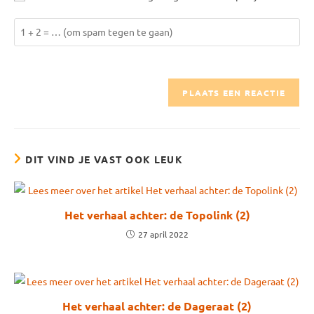
reageren
te
Los
kunnen
1
reageren
+
2
op
om
te
kunnen
DIT VIND JE VAST OOK LEUK
reageren.
Het verhaal achter: de Topolink (2)
27 april 2022
Het verhaal achter: de Dageraat (2)