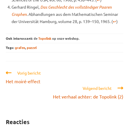
Gerhard Ringel,
Das Geschlecht des vollständiger Paaren
Graphen
. Abhandlungen aus dem Mathematischen Seminar
der Universität Hamburg, volume 28, p. 139–150, 1965.
(
↩
)
Ook interessant:
de
Topolink
op onze webshop.
Tags:
grafen
,
puzzel
Lees
Vorig bericht
meer
Het moiré-effect
artikelen
Volgend bericht
Het verhaal achter: de Topolink (2)
Reacties