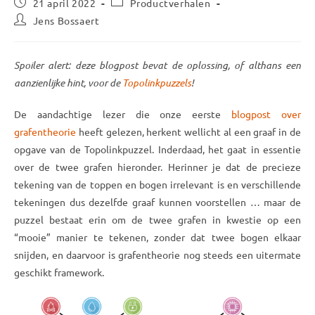
Bericht
Berichtcategorie:
21 april 2022
Productverhalen
gepubliceerd
Bericht
Jens Bossaert
op:
auteur:
Spoiler alert: deze blogpost bevat de oplossing, of althans een
aanzienlijke hint, voor de
Topolinkpuzzels
!
De aandachtige lezer die onze eerste
blogpost over
grafentheorie
heeft gelezen, herkent wellicht al een graaf in de
opgave van de Topolinkpuzzel. Inderdaad, het gaat in essentie
over de twee grafen hieronder. Herinner je dat de precieze
tekening van de toppen en bogen irrelevant is en verschillende
tekeningen dus dezelfde graaf kunnen voorstellen … maar de
puzzel bestaat erin om de twee grafen in kwestie op een
“mooie” manier te tekenen, zonder dat twee bogen elkaar
snijden, en daarvoor is grafentheorie nog steeds een uitermate
geschikt framework.