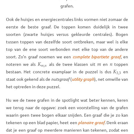
grafen.
Ook de huisjes en energiecentrales links vormen niet zomaar de
eerste de beste graaf. De toppen komen duidelijk in twee
soorten (zwarte huisjes versus gekleurde centrales). Bogen
tussen toppen van dezelfde soort ontbreken, maar wel is elke
top van de ene soort verbonden met elke top van de andere
soort. Zo’n graaf noemen we een
complete bipartiete graaf
, en
𝐾
𝑚
𝑛
𝑚
,
𝑛
noteren we als
als de twee klassen uit
en
toppen
𝐾
3
,
3
bestaan. Het concrete examplaar in de puzzel is dus
en
staat ook gekend als de
nutsgraaf
(
utility graph
), net omwille van
het optreden in deze puzzel.
Nu we de twee grafen in de spotlight wat beter kennen, keren
we terug naar de opgave: zoek een voorstelling van de grafen
waarin geen twee bogen elkaar snijden. Een graaf die je zo kan
tekenen op een blad papier, heet een
planaire graaf
. Denk eraan
dat je een graaf op meerdere manieren kan tekenen, zodat een