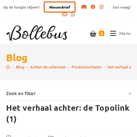
Ga
Op de hoogte blijven?
Nieuwsbrief
Een vraag?
naar
inhoud
Menu
0
Blog
>
Blog
>
Achter de schermen
>
Productverhalen
>
Het verhaal acht
Zoek en filter
Het verhaal achter: de Topolink
(1)